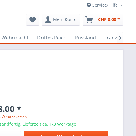
Service/Hilfe
Mein Konto
CHF 0.00 *
Wehrmacht
Drittes Reich
Russland
Französisch

.00 *
l. Versandkosten
sandfertig, Lieferzeit ca. 1-3 Werktage