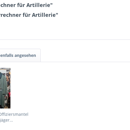
hner für Artillerie"
echner für Artillerie"
enfalls angesehen
Offiziersmantel
äger...