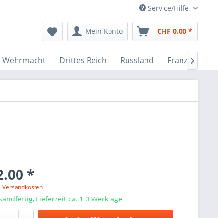
Service/Hilfe
Mein Konto
CHF 0.00 *
Wehrmacht
Drittes Reich
Russland
Französisch

.00 *
l. Versandkosten
sandfertig, Lieferzeit ca. 1-3 Werktage