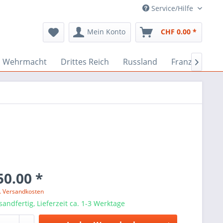
Service/Hilfe
Mein Konto
CHF 0.00 *
Wehrmacht
Drittes Reich
Russland
Französisch

50.00 *
l. Versandkosten
sandfertig, Lieferzeit ca. 1-3 Werktage