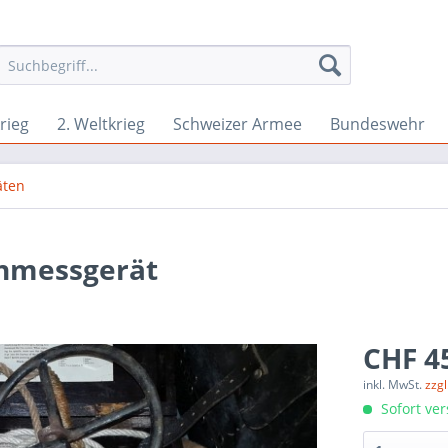
rieg
2. Weltkrieg
Schweizer Armee
Bundeswehr
äten
enmessgerät
CHF 4
inkl. MwSt.
zzg
Sofort ver