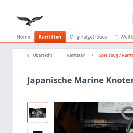
Home
Raritäten
Originalgetreues
1. Weltk
Übersicht
Raritäten
Spielzeug / Rarit
Japanische Marine Knot