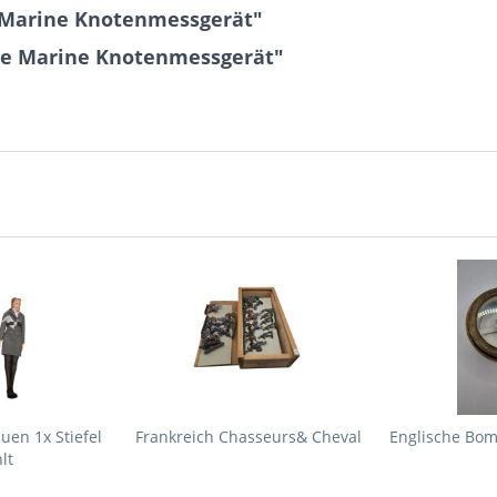
 Marine Knotenmessgerät"
he Marine Knotenmessgerät"
uen 1x Stiefel
Frankreich Chasseurs& Cheval
Englische Bom
lt