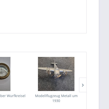
ber Wurfkreisel
Modellflugzeug Metall um
Lefaucheux
1930
um 18