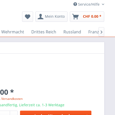
Service/Hilfe
Mein Konto
CHF 0.00 *
Wehrmacht
Drittes Reich
Russland
Französisch

00 *
l. Versandkosten
sandfertig, Lieferzeit ca. 1-3 Werktage