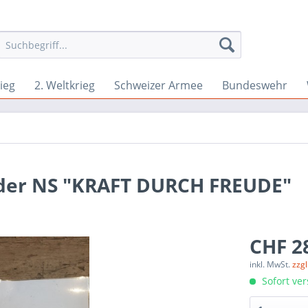
ieg
2. Weltkrieg
Schweizer Armee
Bundeswehr
 der NS "KRAFT DURCH FREUDE"
CHF 28
inkl. MwSt.
zzg
Sofort ver