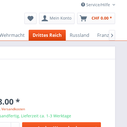
Service/Hilfe
Mein Konto
CHF 0.00 *
Wehrmacht
Drittes Reich
Russland
Französisch

.00 *
l. Versandkosten
sandfertig, Lieferzeit ca. 1-3 Werktage