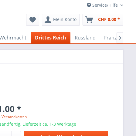
Service/Hilfe
Mein Konto
CHF 0.00 *
Wehrmacht
Drittes Reich
Russland
Französisch

.00 *
l. Versandkosten
sandfertig, Lieferzeit ca. 1-3 Werktage