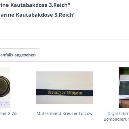
ine Kautabakdose 3.Reich"
Marine Kautabakdose 3.Reich"
enfalls angesehen
cher 2 Wk
Mützenband Kreuzer Lützow
Orginal Er
Bombadierung