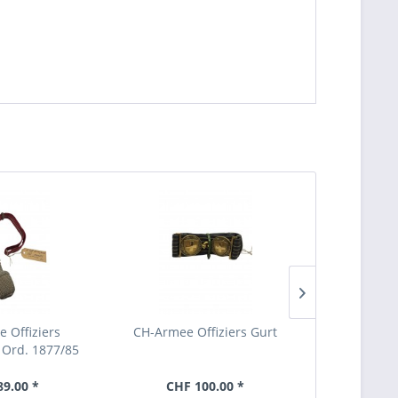
 Offiziers
CH-Armee Offiziers Gurt
CH-Armee Fl
Ord. 1877/85
9.00 *
CHF 100.00 *
CHF 