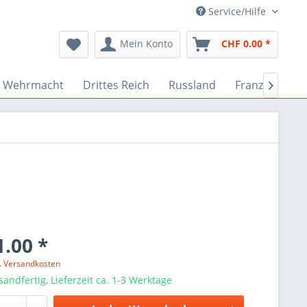
Service/Hilfe
Mein Konto
CHF 0.00 *
Wehrmacht
Drittes Reich
Russland
Französisch

.00 *
l. Versandkosten
sandfertig, Lieferzeit ca. 1-3 Werktage